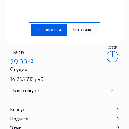
Планировка
На этаже
СЕВЕР
№ 115
29.00
м2
Студия
14 765 713 руб.
В ипотеку от:
Корпус
1
Подъезд
1
Этаж
9