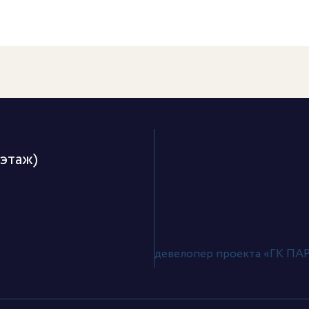
 этаж)
девелопер проекта «ГК П