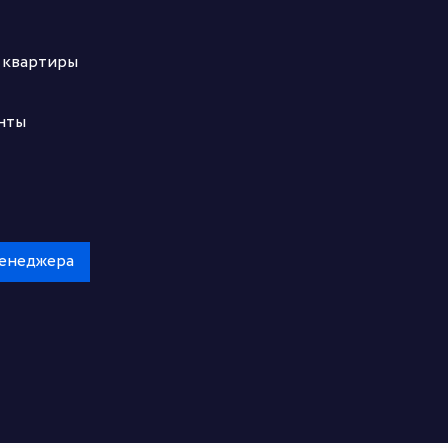
 квартиры
нты
менеджера