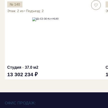
№ 140
Этаж: 2 из
Подъезд: 2
Э
Студия
37.0 м2
С
13 302 234 ₽
ОФИС ПРОДАЖ: