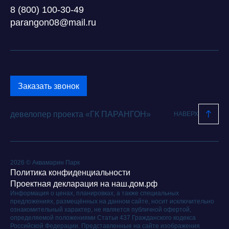
8 (800) 100-30-49
parangon08@mail.ru
Заказать звонок
девелопер проекта «ГК ПАРАНГОН»
НАВЕРХ
2026 © Аквамарин Парк
Политика конфиденциальности
Проектная декларация на наш.дом.рф
Информация о ценах, планировках, а также специальных
предложениях, размещённых на данном сайте, носит исключительно
ознакомительный характер, не является публичной офертой,
определяемой положениями Статьи 437 Гражданского кодекса
Российской Федерации. Представленные на сайте изображения