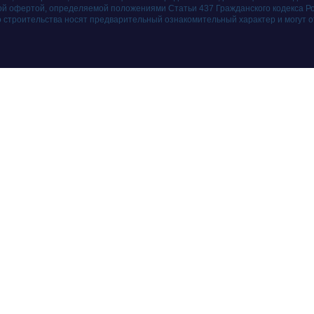
ой офертой, определяемой положениями Статьи 437 Гражданского кодекса Р
о строительства носят предварительный ознакомительный характер и могут 